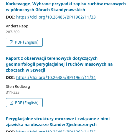
Karkevagge. Wybrane przypadki zapisu ruchów masowych
w północnych Górach Skandynawskich
DOI:
https://doi.org/10.26485/BP/1962/11/33
Anders Rapp
287-309
PDF (English)
Raport z obserwacji terenowych dotyczących
geomorfologii peryglacjalnej i ruchów masowych na
zboczach w Szwecji
DOI:
https://doi.org/10.26485/BP/1962/11/34
Sten Rudberg
311-323
PDF (English)
Peryglacjalne struktury mrozowe i związane z nimi
zjawiska na obszarze Stanów Zjednoczonych
DOI:
https://doi.org/10.26485/BP/1962/11/35