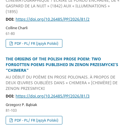
CINÉMATOGRAPHIQUE ? ÉCRIRE LE FONDU ENCHAÎNÉ, DE «
GASPARD DE LA NUIT » (1842) AUX « ILLUMINATIONS »
(1895)
DOI:
https://doi.org/10.26485/PP/2026/81/2
Colline Charli
61-80
PDF - PL/ FR (Język Polski)
THE ORIGINS OF THE POLISH PROSE POEM: TWO
FORGOTTEN POEMS PUBLISHED IN ZENON PRZESMYCKI’S
“CHIMERA”
AU DÉBUT DU POÈME EN PROSE POLONAIS. À PROPOS DE
DEUX ŒUVRES OUBLIÉES DANS « CHIMERA » [CHIMÈRE] DE
ZENON PRZESMYCKI
DOI:
https://doi.org/10.26485/PP/2026/81/3
Grzegorz P. Bąbiak
81-103
PDF - PL/ FR (Język Polski)