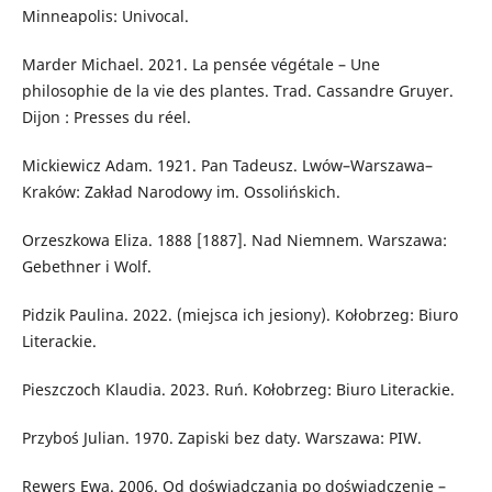
Minneapolis: Univocal.
Marder Michael. 2021. La pensée végétale – Une
philosophie de la vie des plantes. Trad. Cassandre Gruyer.
Dijon : Presses du réel.
Mickiewicz Adam. 1921. Pan Tadeusz. Lwów–Warszawa–
Kraków: Zakład Narodowy im. Ossolińskich.
Orzeszkowa Eliza. 1888 [1887]. Nad Niemnem. Warszawa:
Gebethner i Wolf.
Pidzik Paulina. 2022. (miejsca ich jesiony). Kołobrzeg: Biuro
Literackie.
Pieszczoch Klaudia. 2023. Ruń. Kołobrzeg: Biuro Literackie.
Przyboś Julian. 1970. Zapiski bez daty. Warszawa: PIW.
Rewers Ewa. 2006. Od doświadczania po doświadczenie –