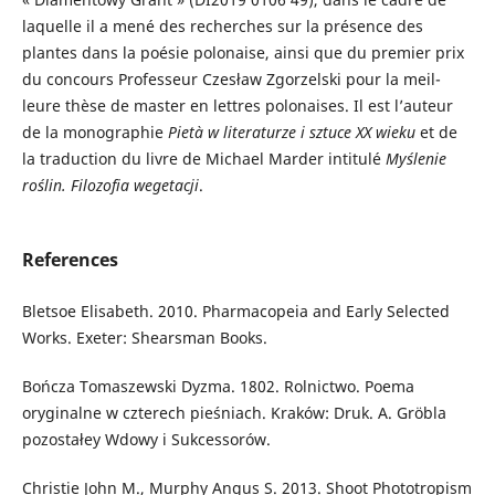
laquelle il a mené des recherches sur la présence des
plantes dans la poésie polonaise, ainsi que du premier prix
du concours Professeur Czesław Zgorzelski pour la meil­
leure thèse de master en lettres polonaises. Il est l’auteur
de la monographie
Pietà w literaturze i sztuce XX wieku
et de
la traduction du livre de Michael Marder intitulé
Myślenie
roślin.
Filozofia wegetacji
.
References
Bletsoe Elisabeth. 2010. Pharmacopeia and Early Selected
Works. Exeter: Shearsman Books.
Bończa Tomaszewski Dyzma. 1802. Rolnictwo. Poema
oryginalne w czterech pieśniach. Kraków: Druk. A. Gröbla
pozostałey Wdowy i Sukcessorów.
Christie John M., Murphy Angus S. 2013. Shoot Phototropism