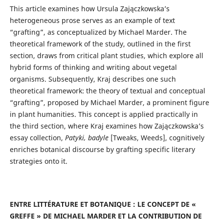
This article examines how Ursula Zajączkowska’s
heterogeneous prose serves as an exam­ple of text
“grafting”, as conceptualized by Michael Marder. The
theoretical framework of the study, outlined in the first
section, draws from critical plant studies, which explore all
hybrid forms of thinking and writing about vegetal
organisms. Subsequently, Kraj describes one such
theoretical framework: the theory of textual and conceptual
“grafting”, proposed by Michael Marder, a prominent figure
in plant humanities. This concept is applied practically in
the third section, where Kraj examines how Zajączkowska’s
essay collection,
Patyki, badyle
[Tweaks, Weeds], cognitively
enriches botanical discourse by grafting specific literary
strategies onto it.
ENTRE LITTÉRATURE ET BOTANIQUE : LE CONCEPT DE «
GREFFE » DE MICHAEL MARDER ET LA CONTRIBUTION DE