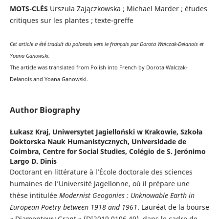
MOTS-CLÉS
Urszula Zajączkowska ; Michael Marder ; études
critiques sur les plantes ; texte-greffe
Cet article a été traduit du polonais vers le français par Dorota Walczak-Delanois et
Yoana Ganowski.
The article was translated from Polish into French by Dorota Walczak-
Delanois and Yoana Ganowski.
Author Biography
Łukasz Kraj,
Uniwersytet Jagielloński w Krakowie, Szkoła
Doktorska Nauk Humanistycznych, Universidade de
Coimbra, Centre for Social Studies, Colégio de S. Jerónimo
Largo D. Dinis
Doctorant en littérature à l’École doctorale des sciences
humaines de l’Université Jagellonne, où il prépare une
thèse intitulée
Modernist Geogonies : Unknowable Earth in
European Poetry between 1918 and 1961
. Lauréat de la bourse
« Diamentowy Grant » (DI2019 0106 49), dans le cadre de