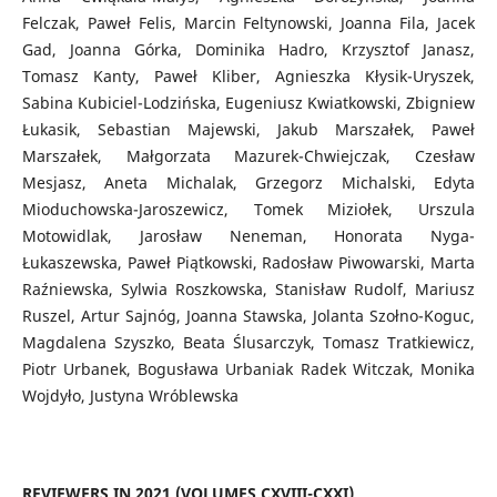
Felczak, Paweł Felis, Marcin Feltynowski, Joanna Fila, Jacek
Gad, Joanna Górka, Dominika Hadro, Krzysztof Janasz,
Tomasz Kanty, Paweł Kliber, Agnieszka Kłysik-Uryszek,
Sabina Kubiciel-Lodzińska, Eugeniusz Kwiatkowski, Zbigniew
Łukasik, Sebastian Majewski, Jakub Marszałek, Paweł
Marszałek, Małgorzata Mazurek-Chwiejczak, Czesław
Mesjasz, Aneta Michalak, Grzegorz Michalski, Edyta
Mioduchowska-Jaroszewicz, Tomek Miziołek, Urszula
Motowidlak, Jarosław Neneman, Honorata Nyga-
Łukaszewska, Paweł Piątkowski, Radosław Piwowarski, Marta
Raźniewska, Sylwia Roszkowska, Stanisław Rudolf, Mariusz
Ruszel, Artur Sajnóg, Joanna Stawska, Jolanta Szołno-Koguc,
Magdalena Szyszko, Beata Ślusarczyk, Tomasz Tratkiewicz,
Piotr Urbanek, Bogusława Urbaniak Radek Witczak, Monika
Wojdyło, Justyna Wróblewska
REVIEWERS IN 2021 (VOLUMES CXVIII-CXXI)