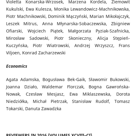
Violetta Konarska-Wrzosek, Marzena Kordela, Ziemowit
Kukulski, Ewa Kulesza, Monika Lewandowicz-Machnikowska,
Piotr Machnikowski, Dominik Mączyński, Marian Mikołajczyk,
Leszek Mitrus, Anna Młynarska-Sobaczewska, Zbigniew
Ofiarski, Wojciech Piątek, Małgorzata Pyziak-Szafnicka,
Mirosław Sadowski, Piotr Skonieczny, Alicja Stępień-
Kuczyńska, Piotr Wiatrowski, Andrzej Wrzyszcz, Frans
Viljoen, Konrad Zacharzewski
Economics
Agata Adamska, Bogusława Bek-Gaik, Sławomir Bukowski,
Joanna Działo, Waldemar Florczak, Bogna Gawrońska-
Nowak, Czesław Mesjasz, Ewa Miklaszewska, Dorota
Niedziółka, Michał Pietrzak, Stanisław Rudolf, Tomasz
Tokarski, Danuta Zawadzka
REVIEWERS IN 2016 (VOLUMES XCVIII–CI)