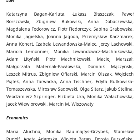
Law
Katarzyna Bagan-Karluta, Łukasz Błaszczak, Paweł
Borszowski, Zbigniew Bukowski, Anna Dobaczewska,
Magdalena Fedorowicz, Piotr Fiedorczyk, Sabina Grabowska,
Monika Jagielska, Joanna Jagoda, Przemysław Kaczmarek,
Anna Konert, Izabela Lewandowska-Malec, Jerzy Lachowski,
Mariola Lemonnier, Monika Lewandowicz-Machnikowska,
Adam Lityński, Piotr Machnikowski, Maciej Marszał,
Małgorzata Maternak-Pawłowska, Dominik Mączyński,
Leszek Mitrus, Zbigniew Ofiarski, Marcin Olszak, Wojciech
Piątek, Anna Tarwacka, Anna Tischner, Edyta Rutkowska-
Tomaszewska, Mirosław Sadowski, Olga Sitarz, Jakub Stelina,
Włodzimierz Szpringer, Elżbieta Ura, Monika Wałachowska,
Jacek Wiewiorowski, Marcin M. Wiszowaty
Economics
Maria Aluchna, Monika Raulinajtys-Grzybek, Stanisław
Rudolf, Agata Adamska, Wioleta Baran, Dorota Burzyńska,