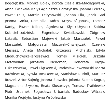
Bogołębska, Monika Bolek, Dorota Ciesielska-Maciągowska,
Anna Ćwiąkała-Małys Agnieszka Dorożyńska, Joanna Felczak,
Paweł Felis, Marcin Feltynowski, Joanna Fila, Jacek Gad
Joanna Górka, Dominika Hadro, Krzysztof Janasz, Tomasz
Kanty, Paweł Kliber, Agnieszka Kłysik-Uryszek Sabina
Kubiciel-Lodzińska, Eugeniusz Kwiatkowski, Zbigniew
Łukasik, Sebastian Majewski Jakub Marszałek, Paweł
Marszałek, Małgorzata Mazurek-Chwiejczak, Czesław
Mesjasz, Aneta Michalak Grzegorz Michalski, Edyta
Mioduchowska-Jaroszewicz, Tomek Miziołek, Urszula
Motowidlak Jarosław Neneman, Honorata Nyga-
Łukaszewska, Paweł Piątkowski, Radosław Piwowarski Marta
Raźniewska, Sylwia Roszkowska, Stanisław Rudolf, Mariusz
Ruszel, Artur Sajnóg Joanna Stawska, Jolanta Szołno-Koguc,
Magdalena Szyszko, Beata Ślusarczyk, Tomasz Tratkiewicz
Piotr Urbanek, Bogusława Urbaniak, Radosław Witczak,
Monika Wojdyło, Justyna Wróblewska