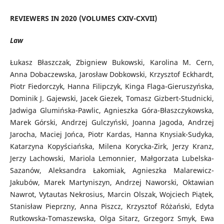
REVIEWERS IN 2020 (VOLUMES CXIV-CXVII)
Law
Łukasz Błaszczak, Zbigniew Bukowski, Karolina M. Cern,
Anna Dobaczewska, Jarosław Dobkowski, Krzysztof Eckhardt,
Piotr Fiedorczyk, Hanna Filipczyk, Kinga Flaga-Gieruszyńska,
Dominik J. Gajewski, Jacek Giezek, Tomasz Gizbert-Studnicki,
Jadwiga Glumińska-Pawlic, Agnieszka Góra-Błaszczykowska,
Marek Górski, Andrzej Gulczyński, Joanna Jagoda, Andrzej
Jarocha, Maciej Jońca, Piotr Kardas, Hanna Knysiak-Sudyka,
Katarzyna Kopyściańska, Milena Korycka-Zirk, Jerzy Kranz,
Jerzy Lachowski, Mariola Lemonnier, Małgorzata Lubelska-
Sazanów, Aleksandra Łakomiak, Agnieszka Malarewicz-
Jakubów, Marek Martyniszyn, Andrzej Naworski, Oktawian
Nawrot, Vytautas Nekrosius, Marcin Olszak, Wojciech Piątek,
Stanisław Pieprzny, Anna Piszcz, Krzysztof Różański, Edyta
Rutkowska-Tomaszewska, Olga Sitarz, Grzegorz Smyk, Ewa