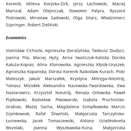
Korenik, Milena Korycka-Zirk, Jerzy Lachowski, Maciej
Marszał, Adam Olejniczak, Sławomir Patyra, Ryszard
Piotrowski, Mirosław Sadowski, Olga Sitarz, Włodzimierz
Szpringer, Robert Zieliński
Economics
Stanisław Cichocki, Agnieszka Dorożyńska, Tadeusz Dudycz,
Joanna Fila, Maciej Hyży, Anna Iwańczuk-Kaliska Dorota
Kałuża-Kopias, Alina Klonowska, Agnieszka Kłysik-Uryszek,
Agnieszka Kopańska, Dorota Korenik Radosław Kurach, Piotr
Maleszyk, Jakub Marszałek, Krystyna Mitręga-Niestrój,
Tomasz Miziołek Aleksandra Nacewska-Twardowska, Ewa
Nastarowicz, Krzysztof Niestrój, Renata Orłowska Paweł
Piątkowski, Radosław Piwowarski, Izabela Pruchnicka-
Grabias, Błażej Socha, Magdalena Szmytkowska Marcin
Szymkowiak, Rafał Śliwiński, Małgorzata Tarczyńska-
Łuniewska, Jacek Tomaszewski, Aldona UziębłoAneta
Wszelaki, Joanna Wyszkowska-Kuna, Małgorzata