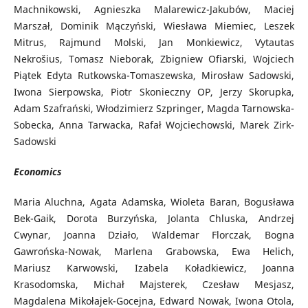
Machnikowski, Agnieszka Malarewicz-Jakubów, Maciej
Marszał, Dominik Mączyński, Wiesława Miemiec, Leszek
Mitrus, Rajmund Molski, Jan Monkiewicz, Vytautas
Nekrošius, Tomasz Nieborak, Zbigniew Ofiarski, Wojciech
Piątek Edyta Rutkowska-Tomaszewska, Mirosław Sadowski,
Iwona Sierpowska, Piotr Skonieczny OP, Jerzy Skorupka,
Adam Szafrański, Włodzimierz Szpringer, Magda Tarnowska-
Sobecka, Anna Tarwacka, Rafał Wojciechowski, Marek Zirk-
Sadowski
Economics
Maria Aluchna, Agata Adamska, Wioleta Baran, Bogusława
Bek-Gaik, Dorota Burzyńska, Jolanta Chluska, Andrzej
Cwynar, Joanna Działo, Waldemar Florczak, Bogna
Gawrońska-Nowak, Marlena Grabowska, Ewa Helich,
Mariusz Karwowski, Izabela Koładkiewicz, Joanna
Krasodomska, Michał Majsterek, Czesław Mesjasz,
Magdalena Mikołajek-Gocejna, Edward Nowak, Iwona Otola,