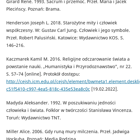
Girard René. 1993. Sacrum i przemoc. Przeł. Maria i Jacek
Plecińscy. Poznań: Brama.
Henderson Joseph L. 2018. Starożytne mity i człowiek
współczesny. W: Gustav Carl Jung. Człowiek i jego symbole.
Przeł. Robert Palusiński. Katowice: Wydawnictwo KOS. S.
146–216.
Kaczmarek Kamil M. 2016. Religijne odczarowanie świata a
powstanie nauki. „Humanistyka i Przyrodoznawstwo”, nr 22.
S. 57–74 [online]. Protokół dostępu:
http://cejsh.icm.edu.pl/cejsh/element/bwmeta1.element.deskli
c51f5410-c997-4ea5-818c-435e53ea8c0c
[19.02.2022].
Madyda Aleksander. 1992. W poszukiwaniu jedności
człowieka i świata. Folklor w twórczości Stanisława Vincenza.
Toruń: Wydawnictwo TNT.
Miller Alice. 2006. Gdy runą mury milczenia. Przeł. Jadwiga
Hockuba. Poznań: Media Rodzina.