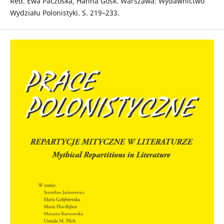
Red. Ewa Paczoska, Hanna Gosk. Warszawa: Wydawnictwo
Wydziału Polonistyki. S. 219–233.