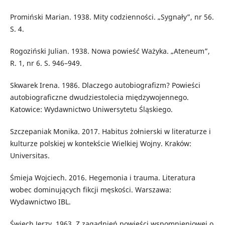
Promiński Marian. 1938. Mity codzienności. „Sygnały”, nr 56.
S. 4.
Rogoziński Julian. 1938. Nowa powieść Ważyka. „Ateneum”,
R. 1, nr 6. S. 946–949.
Skwarek Irena. 1986. Dlaczego autobiografizm? Powieści
autobiograficzne dwudziestolecia międzywojennego.
Katowice: Wydawnictwo Uniwersytetu Śląskiego.
Szczepaniak Monika. 2017. Habitus żołnierski w literaturze i
kulturze polskiej w kontekście Wielkiej Wojny. Kraków:
Universitas.
Śmieja Wojciech. 2016. Hegemonia i trauma. Literatura
wobec dominujących fikcji męskości. Warszawa:
Wydawnictwo IBL.
Święch Jerzy. 1963. Z zagadnień powieści wspomnieniowej o