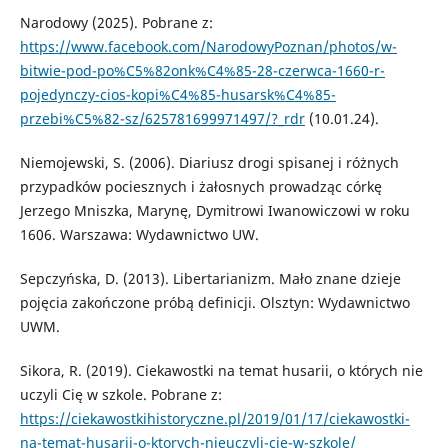
Narodowy (2025). Pobrane z:
https://www.facebook.com/NarodowyPoznan/photos/w-
bitwie-pod-po%C5%82onk%C4%85-28-czerwca-1660-r-
pojedynczy-cios-kopi%C4%85-husarsk%C4%85-
przebi%C5%82-sz/625781699971497/?_rdr
(10.01.24).
Niemojewski, S. (2006). Diariusz drogi spisanej i różnych
przypadków pociesznych i żałosnych prowadząc córkę
Jerzego Mniszka, Marynę, Dymitrowi Iwanowiczowi w roku
1606. Warszawa: Wydawnictwo UW.
Sepczyńska, D. (2013). Libertarianizm. Mało znane dzieje
pojęcia zakończone próbą definicji. Olsztyn: Wydawnictwo
UWM.
Sikora, R. (2019). Ciekawostki na temat husarii, o których nie
uczyli Cię w szkole. Pobrane z:
https://ciekawostkihistoryczne.pl/2019/01/17/ciekawostki-
na-temat-husarii-o-ktorych-nieuczyli-cie-w-szkole/