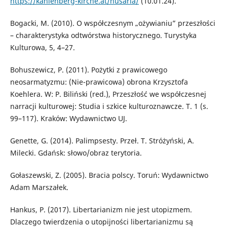
https://kahlenberg-kirche.at/husaria/
(10.01.24).
Bogacki, M. (2010). O współczesnym „ożywianiu” przeszłości
– charakterystyka odtwórstwa historycznego. Turystyka
Kulturowa, 5, 4–27.
Bohuszewicz, P. (2011). Pożytki z prawicowego
neosarmatyzmu: (Nie-prawicowa) obrona Krzysztofa
Koehlera. W: P. Biliński (red.), Przeszłość we współczesnej
narracji kulturowej: Studia i szkice kulturoznawcze. T. 1 (s.
99–117). Kraków: Wydawnictwo UJ.
Genette, G. (2014). Palimpsesty. Przeł. T. Stróżyński, A.
Milecki. Gdańsk: słowo/obraz terytoria.
Gołaszewski, Z. (2005). Bracia polscy. Toruń: Wydawnictwo
Adam Marszałek.
Hankus, P. (2017). Libertarianizm nie jest utopizmem.
Dlaczego twierdzenia o utopijności libertarianizmu są