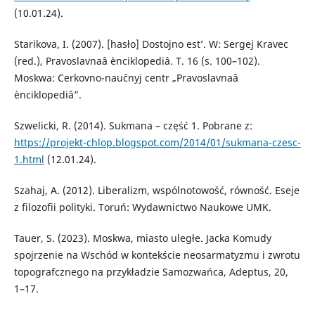
(10.01.24).
Starikova, I. (2007). [hasło] Dostojno est’. W: Sergej Kravec
(red.), Pravoslavnaâ ènciklopediâ. T. 16 (s. 100–102).
Moskwa: Cerkovno-naučnyj centr „Pravoslavnaâ
ènciklopediâ”.
Szwelicki, R. (2014). Sukmana – część 1. Pobrane z:
https://projekt-chlop.blogspot.com/2014/01/sukmana-czesc-
1.html
(12.01.24).
Szahaj, A. (2012). Liberalizm, wspólnotowość, równość. Eseje
z filozofii polityki. Toruń: Wydawnictwo Naukowe UMK.
Tauer, S. (2023). Moskwa, miasto uległe. Jacka Komudy
spojrzenie na Wschód w kontekście neosarmatyzmu i zwrotu
topografcznego na przykładzie Samozwańca, Adeptus, 20,
1–17.