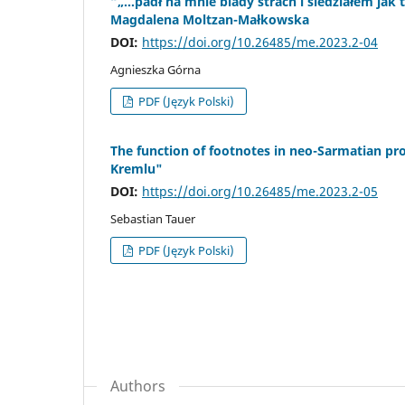
“„…padł na mnie blady strach i siedziałem jak 
Magdalena Moltzan-Małkowska
DOI:
https://doi.org/10.26485/me.2023.2-04
Agnieszka Górna
PDF (Język Polski)
The function of footnotes in neo-Sarmatian pro
Kremlu"
DOI:
https://doi.org/10.26485/me.2023.2-05
Sebastian Tauer
PDF (Język Polski)
Authors