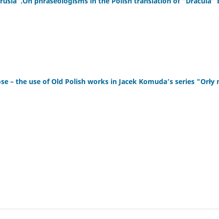
trusia”.On phraseologisms in the Polish translation of “Dracula” 
se – the use of Old Polish works in Jacek Komuda’s series "Orły 