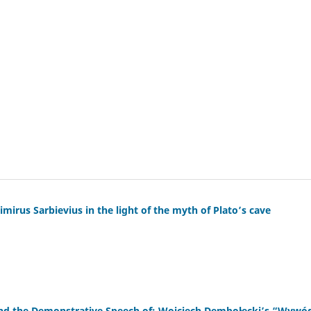
mirus Sarbievius in the light of the myth of Plato’s cave
and the Demonstrative Speech of: Wojciech Dembołęcki’s “Wywó