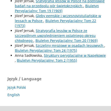
Józef Jersak,
Sratygrafia lessów w Polsce na podstawie
badań na przedpolu gór świętokrzyskich
,
Biuletyn
Peryglacjalny: Tom 19 (1969)
Józef Jersak,
Gleby eemskie i wczesnovistuliańskie w
lessach w Polsce
,
Biuletyn Peryglacjalny: Tom 22
(1973)
Józef Jersak,
Stratygrafia lessów w Polsce ze
szczególnym uwzględnieniem ostatniego okresu
chłodnego
,
Biuletyn Peryglacjalny: Tom 20 (1969)
Józef Jersak,
Szczeliny mrozowe w osadach lessowych
,
Biuletyn Peryglacjalny: Tom 24 (1975)
Anna Sadłowska,
Struktury peryglacjalne w Napękowie
,
Biuletyn Peryglacjalny: Tom 2 (1955)
Język / Language
Język Polski
English