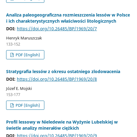
Analiza paleogeograficzna rozmieszczenia lessów w Polsce
i ich charakterystycznych właściwości litologicznych
DOI:
https://doi.org/10.26485/BP/1969/20/7
Henryk Maruszczak
133-152
PDF (English)
Stratygrafia lessów z okresu ostatniego zlodowacenia
DOI:
https://doi.org/10.26485/BP/1969/20/8
Józef E. Mojski
153-177
PDF (English)
Profil lessowy w Nieledewie na Wyżynie Lubelskiej w
świetle analizy minerałów ciężkich
DOI:
https://doi.org/10.26485/BP/1969/20/9