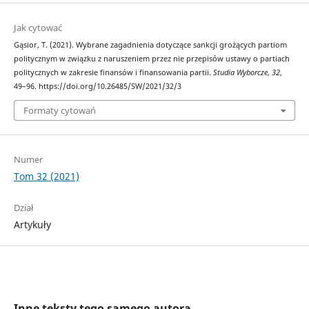
Jak cytować
Gąsior, T. (2021). Wybrane zagadnienia dotyczące sankcji grożących partiom
politycznym w związku z naruszeniem przez nie przepisów ustawy o partiach
politycznych w zakresie finansów i finansowania partii.
Studia Wyborcze
,
32
,
49–96. https://doi.org/10.26485/SW/2021/32/3
Formaty cytowań
Numer
Tom 32 (2021)
Dział
Artykuły
Inne teksty tego samego autora