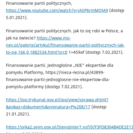
Finansowanie partii politycznych,
https://www.youtube.com/watch?v=jASP6rmMOJA9
(dostęp
5.01.2021).
Finansowanie partii politycznych. Jak to się robi w Polsce, a
jak na świecie?
https://www.mo-
ney.pl/galerie/artykul/finansowanie-partii-politycznych-jak-
to-sie,166,0,1882534.html?src0
1=459af (dostęp 7.02.2021).
Finansowanie partii. Jednogłośne „NIE” ekspertów dla
pomysłu Platformy, https://nieza¬lezna.pl/43899-
finansowanie-partii-jednoglosne-nie-ekspertow-dla-
pomyslu-platformy (dostęp 7.02.2021).
https://ipo.trybunal.gov.pl/ipo/view/sprawa.xhtml?
&pokaz=dokumenty&sygnatura=P%208/17
(dostęp
21.01.2021).
https://orka2.sejm.gov.pl/StenoInter7.nsf/0/F3FD8304B4DE2E