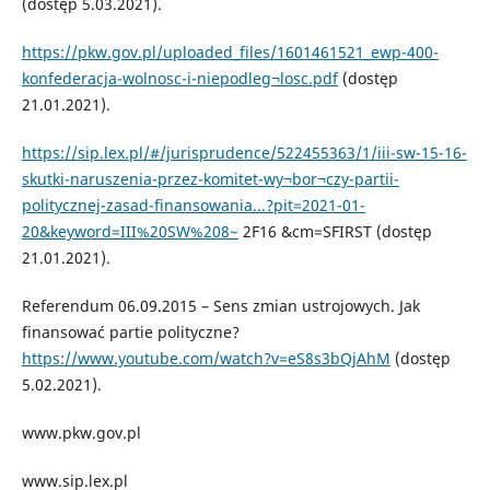
(dostęp 5.03.2021).
https://pkw.gov.pl/uploaded_files/1601461521_ewp-400-
konfederacja-wolnosc-i-niepodleg¬losc.pdf
(dostęp
21.01.2021).
https://sip.lex.pl/#/jurisprudence/522455363/1/iii-sw-15-16-
skutki-naruszenia-przez-komitet-wy¬bor¬czy-partii-
politycznej-zasad-finansowania...?pit=2021-01-
20&keyword=III%20SW%208~
2F16 &cm=SFIRST (dostęp
21.01.2021).
Referendum 06.09.2015 – Sens zmian ustrojowych. Jak
finansować partie polityczne?
https://www.youtube.com/watch?v=eS8s3bQjAhM
(dostęp
5.02.2021).
www.pkw.gov.pl
www.sip.lex.pl