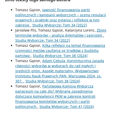
Tomasz Gąsior,
Jawność finansowania partii
politycznych i kampanii wyborczych – ocena regulacji
prawnych i praktyki oraz pytania i refleksje w tym
zakresie
,
Studia Wyborcze: Tom 34 (2022)
Jarosław Flis, Tomasz Gąsior, Katarzyna Lorenc,
Zbieg
terminów wyborów – analiza dylematów i zagrożeń
,
Studia Wyborcze: Tom 34 (2022)
Tomasz Gąsior,
Kilka refleksji na temat finansowania
czynności mężów zaufania ze środków z budżetu
państwa
,
Studia Wyborcze: Tom 38 (2024)
Tomasz Gąsior,
Adam Cebula, Konstytucyjna zasada
równości wyborów w wyborach do rad małych i
średnich gmin. Aspekt materialny, Wydawnictwo
Instytutu Nauk Prawnych PAN, Warszawa 2024, ss.
307.
,
Studia Wyborcze: Tom 38 (2024)
Tomasz Gąsior,
Państwowa Komisja Wyborcza
panaceum na całe zło? Wybrane zagadnienia
dotyczące kompetencji PKW w zakresie kontroli
finansowania komitetów wyborczych i partii
politycznych
,
Studia Wyborcze: Tom 41 (2026)