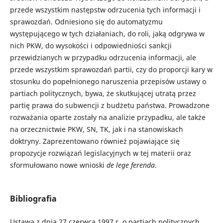
przede wszystkim następstw odrzucenia tych informacji i
sprawozdań. Odniesiono się do automatyzmu
występującego w tych działaniach, do roli, jaką odgrywa w
nich PKW, do wysokości i odpowiedniości sankcji
przewidzianych w przypadku odrzucenia informacji, ale
przede wszystkim sprawozdań partii, czy do proporcji kary w
stosunku do popełnionego naruszenia przepisów ustawy o
partiach politycznych, bywa, że skutkującej utratą przez
partię prawa do subwencji z budżetu państwa. Prowadzone
rozważania oparte zostały na analizie przypadku, ale także
na orzecznictwie PKW, SN, TK, jak i na stanowiskach
doktryny. Zaprezentowano również pojawiające się
propozycje rozwiązań legislacyjnych w tej materii oraz
sformułowano nowe wnioski
de lege ferenda
.
Bibliografia
Ustawa z dnia 27 czerwca 1997 r. o partiach politycznych