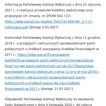
Informacja Państwowej Komisji Wyborczej z dnia 25 stycznia
2021 r. o realizacji przepisów Kodeksu wyborczego oraz
propozycje ich zmiany, nr ZPOW-502-1/21,
https://pkw.gov.pl/up¬loaded_files/1613491481_2-1-21-
informacja.pdf
(dostęp 9.03.2021)
Komunikat Państwowej Komisji Wyborczej z dnia 12 grudnia
2018 r. o przyjętych i odrzuconych sprawozdaniach partii
politycznych o źródłach pozyskania środków finansowych w
2017 r.,
https://pkw.gov.pl/finansowanie-
polityki/finansowanie-partii-politycznych/sprawozdania-
finan¬so¬we-partii-politycznych-za-rok-2017/komunikat-
panstwowej-komisji-wyborczej-z-dnia-12-gru¬d¬nia-2018-r-
o-przyjetych-i-odrzuconych-sprawozdaniach-partii-
politycznych-o-zrodlach-pozys¬ka¬nia-srodkow-
finansowych-w-2017-r
(dostęp: 21.01.2021).
Odpowiedź Państwowej Komisji Wyborczej na wezwanie
Sądu Najwyższego z dnia 9 listopada 2020 r. do zajęcia