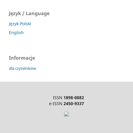
Język / Language
Język Polski
English
Informacje
dla czytelników
ISSN
1898-0082
e-ISSN
2450-9337