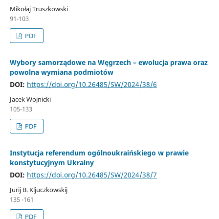
Mikołaj Truszkowski
91-103
PDF
Wybory samorządowe na Węgrzech – ewolucja prawa oraz
powolna wymiana podmiotów
DOI:
https://doi.org/10.26485/SW/2024/38/6
Jacek Wojnicki
105-133
PDF
Instytucja referendum ogólnoukraińskiego w prawie
konstytucyjnym Ukrainy
DOI:
https://doi.org/10.26485/SW/2024/38/7
Jurij B. Kljuczkowskij
135 -161
PDF