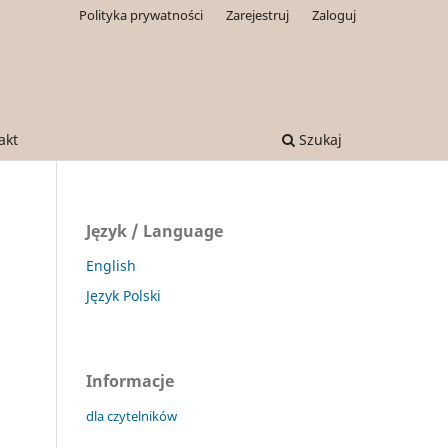
Polityka prywatności
Zarejestruj
Zaloguj
akt
Szukaj
Język / Language
English
Język Polski
Informacje
dla czytelników