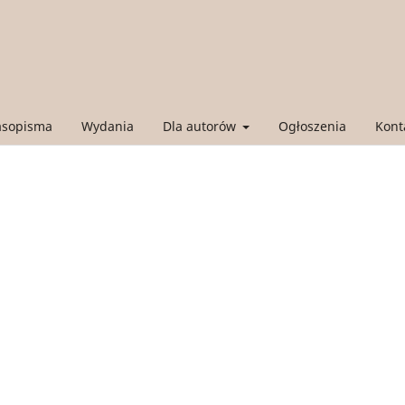
asopisma
Wydania
Dla autorów
Ogłoszenia
Kont