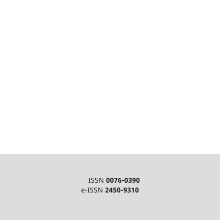
ISSN
0076-0390
e-ISSN
2450-9310