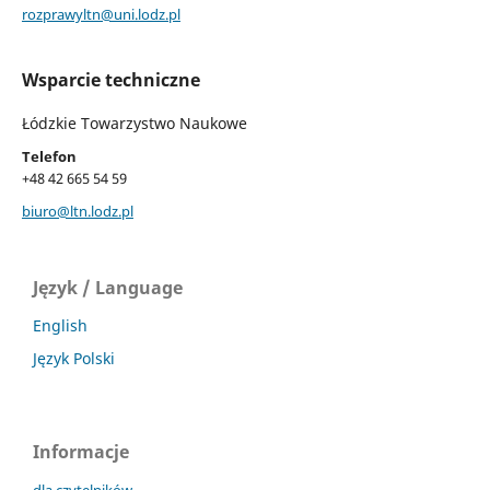
rozprawyltn@uni.lodz.pl
Wsparcie techniczne
Łódzkie Towarzystwo Naukowe
Telefon
+48 42 665 54 59
biuro@ltn.lodz.pl
Język / Language
English
Język Polski
Informacje
dla czytelników