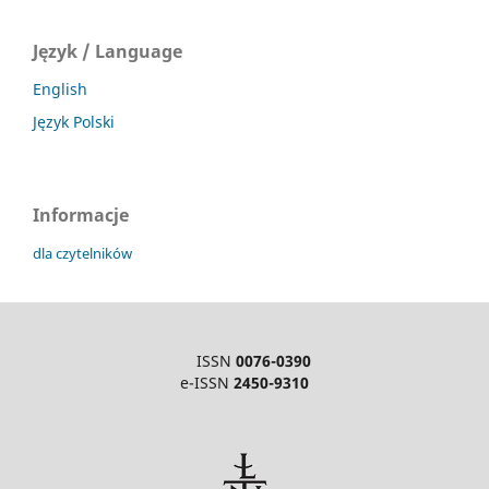
Język / Language
English
Język Polski
Informacje
dla czytelników
ISSN
0076-0390
e-ISSN
2450-9310