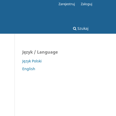
Zarejestruj
Zaloguj
Szukaj
Język / Language
Język Polski
English