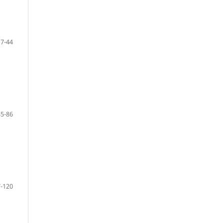
7-44
45-86
-120