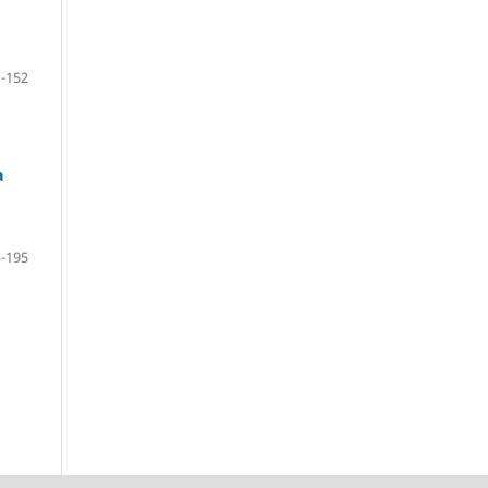
-152
a
-195