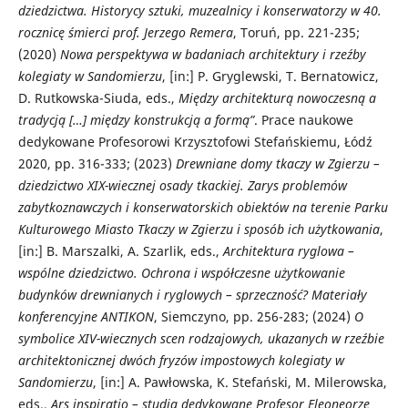
dziedzictwa. Historycy sztuki, muzealnicy i konserwatorzy w 40.
rocznicę śmierci prof. Jerzego Remera
, Toruń, pp. 221-235;
(2020)
Nowa perspektywa w badaniach architektury i rzeźby
kolegiaty w Sandomierzu
, [in:] P. Gryglewski, T. Bernatowicz,
D. Rutkowska-Siuda, eds.,
Między architekturą nowoczesną a
tradycją […] między konstrukcją a formą”
. Prace naukowe
dedykowane Profesorowi Krzysztofowi Stefańskiemu, Łódź
2020, pp. 316-333; (2023)
Drewniane domy tkaczy w Zgierzu –
dziedzictwo XIX-wiecznej osady tkackiej. Zarys problemów
zabytkoznawczych i konserwatorskich obiektów na terenie Parku
Kulturowego Miasto Tkaczy w Zgierzu i sposób ich użytkowania
,
[in:] B. Marszalki, A. Szarlik, eds.,
Architektura ryglowa –
wspólne dziedzictwo. Ochrona i współczesne użytkowanie
budynków drewnianych i ryglowych – sprzeczność? Materiały
konferencyjne ANTIKON
, Siemczyno, pp. 256-283; (2024)
O
symbolice XIV-wiecznych scen rodzajowych, ukazanych w rzeźbie
architektonicznej dwóch fryzów impostowych kolegiaty w
Sandomierzu
, [in:] A. Pawłowska, K. Stefański, M. Milerowska,
eds.,
Ars inspiratio – studia dedykowane Profesor Eleoneorze