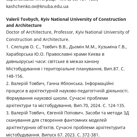
kashchenko.ov@knuba.edu.ua
Valerii Tovbych,
Kyiv National University of Construction
and Architecture
Doctor of Architecture, Professor, Kyiv National University of
Construction and Architecture.
1. Слєпцов О. С., Товбич В.В., Дьомін М.М., Кузьміна Г.В.,
Хараборська Ю.О. Православні храми Києва в
давньоруські часи: світське в межах канону
Містобудування і територіальне планування, Вип.87. С.
148-156.
2. Валерій Товбич, Ганна Яблонська. Інформаційні
процеси в архітектурній науково-педагогічній діяльності.
Формування наукової школи. Сучасні проблеми
архітектури та містобудування, Вип.70, 2024. С. 124-135.
3. Валерій Товбич, Євгеній Попович. Засоби та методи 3Д
сканування для створення фантомних моделей
архітектурних об’єктів. Сучасні проблеми архітектурита
містобудування. Випуск 67. 2023. С. 372-381.