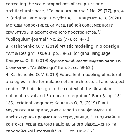
correcting the scale proportions of sculpture and
architectural space. “Colloquium-journal” No. 25 (77), pp. 4-
7. (original language: Полубок А. П., Кащенко А. В. (2020)
Методы корректировки масштабной соразмерности
скульптуры и архитектурного пространства.//
“Colloquium-journal” No. 25 (77), cc. 4–7.)
3. Kashchenko O. V. (2019) Artistic modeling in biodesign.
“Art & Design” Issue 3, pp. 58-63. (original language:
Кащенко О. В. (2019) Художньо-образне моделювання в
біодизайні. “Art&Design” Вип. 3, сс. 58-63.)
4. Kashchenko O. V. (2019) Equivalent modeling of natural
analogies in the formulation of an architectural and subject
center. “Ethnic design in the context of the Ukrainian
national revival and European integration” Book 3, pp. 181-
185. (original language: Кащенко О. В. (2019) Рівні
моделювання природних аналогів при формуванні
архітектурно- предметного середовища. “Етнодизайн в
контексті українського національного відродження та
європейської інтеграції” Кн. 3, сс. 181-185.)