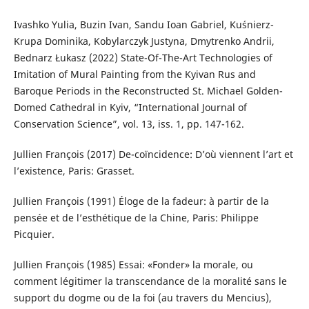
Ivashko Yulia, Buzin Ivan, Sandu Ioan Gabriel, Kuśnierz-
Krupa Dominika, Kobylarczyk Justyna, Dmytrenko Andrii,
Bednarz Łukasz (2022) State-Of-The-Art Technologies of
Imitation of Mural Painting from the Kyivan Rus and
Baroque Periods in the Reconstructed St. Michael Golden-
Domed Cathedral in Kyiv, “International Journal of
Conservation Science”, vol. 13, iss. 1, pp. 147-162.
Jullien François (2017) De-coïncidence: D’où viennent l’art et
l’existence, Paris: Grasset.
Jullien François (1991) Éloge de la fadeur: à partir de la
pensée et de l’esthétique de la Chine, Paris: Philippe
Picquier.
Jullien François (1985) Essai: «Fonder» la morale, ou
comment légitimer la transcendance de la moralité sans le
support du dogme ou de la foi (au travers du Mencius),