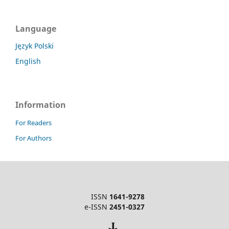
Language
Język Polski
English
Information
For Readers
For Authors
ISSN
1641-9278
e-ISSN
2451-0327