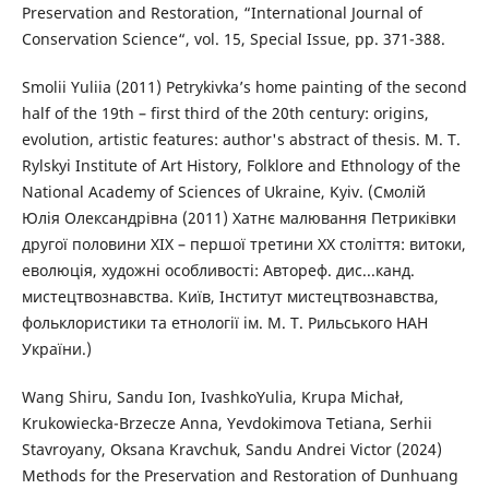
Preservation and Restoration, “International Journal of
Conservation Science“, vol. 15, Special Issue, pp. 371-388.
Smolii Yuliia (2011) Petrykivka’s home painting of the second
half of the 19th – first third of the 20th century: origins,
evolution, artistic features: author's abstract of thesis. M. T.
Rylskyi Institute of Art History, Folklore and Ethnology of the
National Academy of Sciences of Ukraine, Kyiv. (Смолій
Юлія Олександрівна (2011) Хатнє малювання Петриківки
другої половини ХІХ – першої третини ХХ століття: витоки,
еволюція, художні особливості: Автореф. дис...канд.
мистецтвознавства. Київ, Інститут мистецтвознавства,
фольклористики та етнології ім. М. Т. Рильського НАН
України.)
Wang Shiru, Sandu Ion, IvashkoYulia, Krupa Michał,
Krukowiecka-Brzecze Anna, Yevdokimova Tetiana, Serhii
Stavroyany, Oksana Kravchuk, Sandu Andrei Victor (2024)
Methods for the Preservation and Restoration of Dunhuang