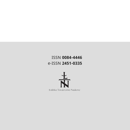
ISSN
0084-4446
e-ISSN
2451-0335