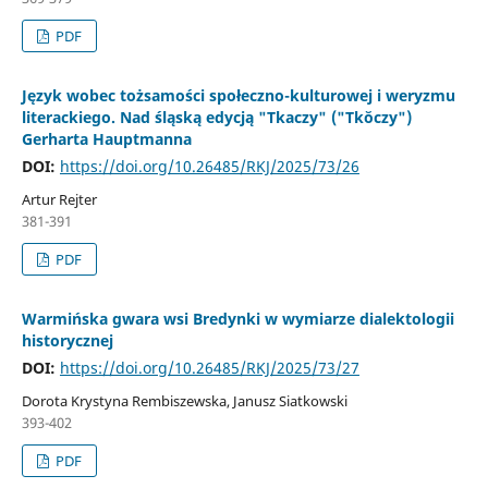
PDF
Język wobec tożsamości społeczno-kulturowej i weryzmu
literackiego. Nad śląską edycją "Tkaczy" ("Tkŏczy")
Gerharta Hauptmanna
DOI:
https://doi.org/10.26485/RKJ/2025/73/26
Artur Rejter
381-391
PDF
Warmińska gwara wsi Bredynki w wymiarze dialektologii
historycznej
DOI:
https://doi.org/10.26485/RKJ/2025/73/27
Dorota Krystyna Rembiszewska, Janusz Siatkowski
393-402
PDF