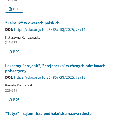
PDF
"Kałmuk" w gwarach polskich
DOI:
https://doi.org/10.26485/RKJ/2025/73/14
Katarzyna Konczewska
215-227
PDF
Leksemy "brejdak", "brejdaczka' w różnych odmianach
polszczyzny
DOI:
https://doi.org/10.26485/RKJ/2025/73/15
Renata Kucharzyk
229-241
PDF
"Totyz" – tajemnicza podhalańska nazwa rdestu