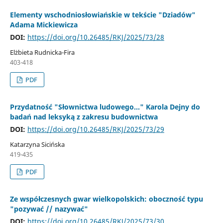
Elementy wschodniosłowiańskie w tekście "Dziadów"
Adama Mickiewicza
DOI:
https://doi.org/10.26485/RKJ/2025/73/28
Elżbieta Rudnicka-Fira
403-418
PDF
Przydatność "Słownictwa ludowego…" Karola Dejny do
badań nad leksyką z zakresu budownictwa
DOI:
https://doi.org/10.26485/RKJ/2025/73/29
Katarzyna Sicińska
419-435
PDF
Ze współczesnych gwar wielkopolskich: oboczność typu
"pozywać // nazywać"
DOI:
https://doi.org/10.26485/RKJ/2025/73/30