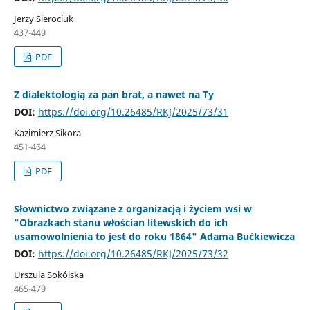
Jerzy Sierociuk
437-449
PDF
Z dialektologią za pan brat, a nawet na Ty
DOI:
https://doi.org/10.26485/RKJ/2025/73/31
Kazimierz Sikora
451-464
PDF
Słownictwo związane z organizacją i życiem wsi w
"Obrazkach stanu włościan litewskich do ich
usamowolnienia to jest do roku 1864" Adama Bućkiewicza
DOI:
https://doi.org/10.26485/RKJ/2025/73/32
Urszula Sokólska
465-479