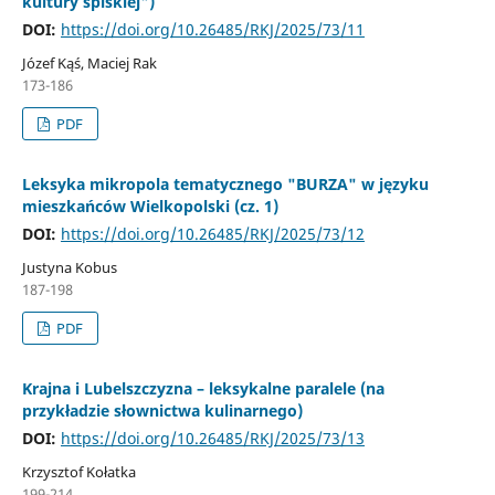
kultury spiskiej")
DOI:
https://doi.org/10.26485/RKJ/2025/73/11
Józef Kąś, Maciej Rak
173-186
PDF
Leksyka mikropola tematycznego "BURZA" w języku
mieszkańców Wielkopolski (cz. 1)
DOI:
https://doi.org/10.26485/RKJ/2025/73/12
Justyna Kobus
187-198
PDF
Krajna i Lubelszczyzna – leksykalne paralele (na
przykładzie słownictwa kulinarnego)
DOI:
https://doi.org/10.26485/RKJ/2025/73/13
Krzysztof Kołatka
199-214