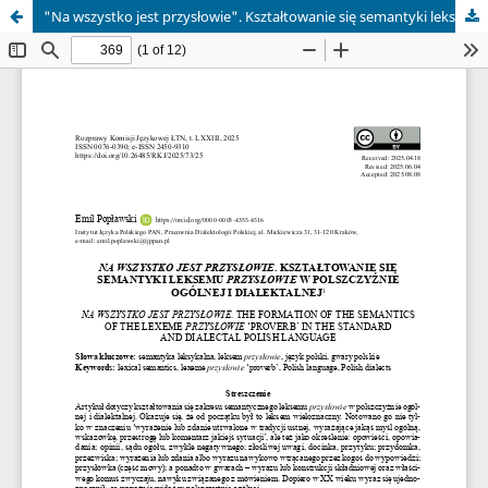
"Na wszystko jest przysłowie". Kształtowanie się semantyki leksemu "przysłowie" w polszczyźnie ogólnej i dialektalnej