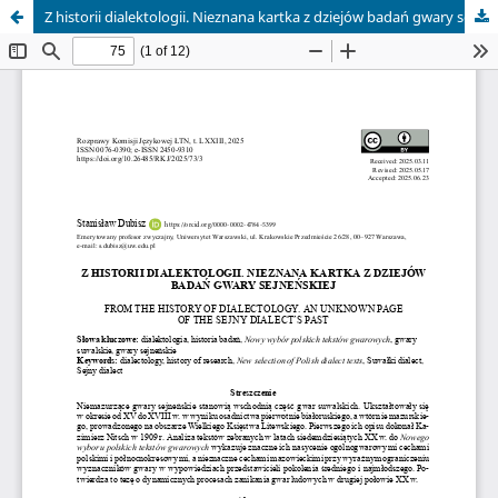
Z historii dialektologii. Nieznana kartka z dziejów badań gwary sejneńskiej