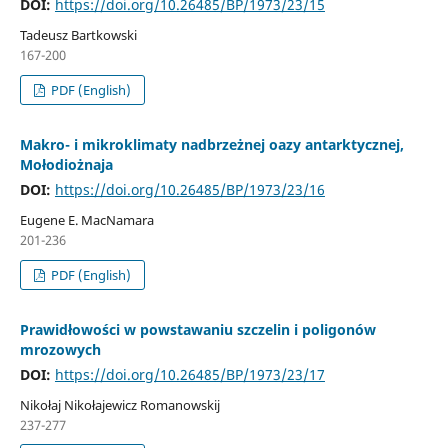
DOI:
https://doi.org/10.26485/BP/1973/23/15
Tadeusz Bartkowski
167-200
PDF (English)
Makro- i mikroklimaty nadbrzeżnej oazy antarktycznej,
Mołodiożnaja
DOI:
https://doi.org/10.26485/BP/1973/23/16
Eugene E. MacNamara
201-236
PDF (English)
Prawidłowości w powstawaniu szczelin i poligonów
mrozowych
DOI:
https://doi.org/10.26485/BP/1973/23/17
Nikołaj Nikołajewicz Romanowskij
237-277