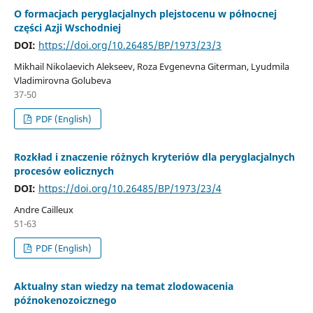
O formacjach peryglacjalnych plejstocenu w północnej
części Azji Wschodniej
DOI:
https://doi.org/10.26485/BP/1973/23/3
Mikhail Nikolaevich Alekseev, Roza Evgenevna Giterman, Lyudmila
Vladimirovna Golubeva
37-50
PDF (English)
Rozkład i znaczenie różnych kryteriów dla peryglacjalnych
procesów eolicznych
DOI:
https://doi.org/10.26485/BP/1973/23/4
Andre Cailleux
51-63
PDF (English)
Aktualny stan wiedzy na temat zlodowacenia
późnokenozoicznego