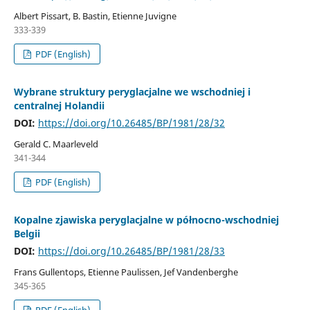
Albert Pissart, B. Bastin, Etienne Juvigne
333-339
PDF (English)
Wybrane struktury peryglacjalne we wschodniej i
centralnej Holandii
DOI:
https://doi.org/10.26485/BP/1981/28/32
Gerald C. Maarleveld
341-344
PDF (English)
Kopalne zjawiska peryglacjalne w północno-wschodniej
Belgii
DOI:
https://doi.org/10.26485/BP/1981/28/33
Frans Gullentops, Etienne Paulissen, Jef Vandenberghe
345-365
PDF (English)