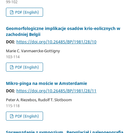
99-102
PDF (English)
Geomorfologiczne implikacje osadów krio-eolicznych w
zachodniej Belgii
DOI:
https://doi.org/10.26485/BP/1981/28/10
Marie C. Vanmaercke-Gottigny
103-114
PDF (English)
Mikro-pinga na moście w Amsterdamie
DOI:
https://doi.org/10.26485/BP/1981/28/11
Peter A. Riezebos, Rudolf T. Slotboom
115-118
PDF (English)
Sprawozdanie z sympozjum „Peryglacjał i paleogeografia