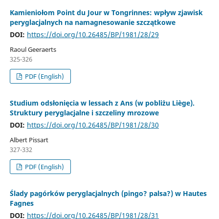
Kamieniołom Point du Jour w Tongrinnes: wpływ zjawisk
peryglacjalnych na namagnesowanie szczątkowe
DOI:
https://doi.org/10.26485/BP/1981/28/29
Raoul Geeraerts
325-326
PDF (English)
Studium odsłonięcia w lessach z Ans (w pobliżu Liège).
Struktury peryglacjalne i szczeliny mrozowe
DOI:
https://doi.org/10.26485/BP/1981/28/30
Albert Pissart
327-332
PDF (English)
Ślady pagórków peryglacjalnych (pingo? palsa?) w Hautes
Fagnes
DOI:
https://doi.org/10.26485/BP/1981/28/31